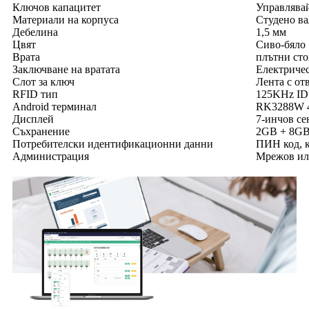
Ключов капацитет
Управлявай
Материали на корпуса
Студено ва
Дебелина
1,5 мм
Цвят
Сиво-бяло
Врата
плътни сто
Заключване на вратата
Електриче
Слот за ключ
Лента с от
RFID тип
125KHz ID 
Android терминал
RK3288W 4
Дисплей
7-инчов се
Съхранение
2GB + 8G
Потребителски идентификационни данни
ПИН код, к
Администрация
Мрежов ил