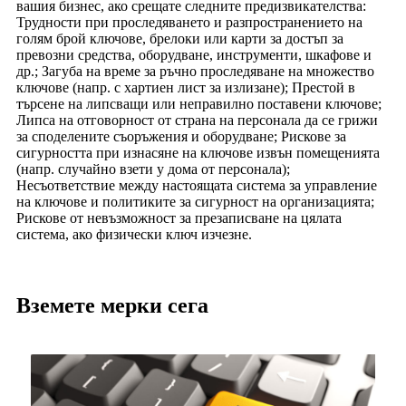
вашия бизнес, ако срещате следните предизвикателства:
Трудности при проследяването и разпространението на
голям брой ключове, брелоки или карти за достъп за
превозни средства, оборудване, инструменти, шкафове и
др.; Загуба на време за ръчно проследяване на множество
ключове (напр. с хартиен лист за излизане); Престой в
търсене на липсващи или неправилно поставени ключове;
Липса на отговорност от страна на персонала да се грижи
за споделените съоръжения и оборудване; Рискове за
сигурността при изнасяне на ключове извън помещенията
(напр. случайно взети у дома от персонала);
Несъответствие между настоящата система за управление
на ключове и политиките за сигурност на организацията;
Рискове от невъзможност за презаписване на цялата
система, ако физически ключ изчезне.
Вземете мерки сега