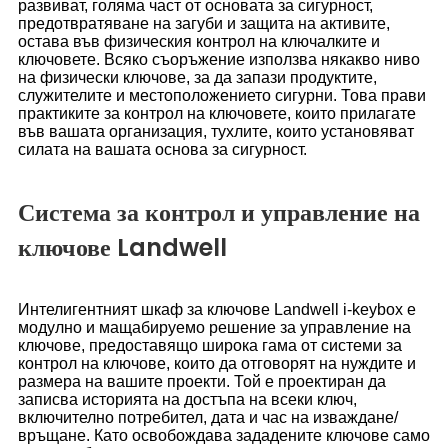
развиват, голяма част от основата за сигурност,
предотвратяване на загуби и защита на активите,
остава във физическия контрол на ключалките и
ключовете. Всяко съоръжение използва някакво ниво
на физически ключове, за да запази продуктите,
служителите и местоположението сигурни. Това прави
практиките за контрол на ключовете, които прилагате
във вашата организация, тухлите, които установяват
силата на вашата основа за сигурност.
Система за контрол и управление на
ключове Landwell
Интелигентният шкаф за ключове Landwell i-keybox е
модулно и мащабируемо решение за управление на
ключове, предоставящо широка гама от системи за
контрол на ключове, които да отговорят на нуждите и
размера на вашите проекти. Той е проектиран да
записва историята на достъпа на всеки ключ,
включително потребител, дата и час на изваждане/
връщане. Като освобождава зададените ключове само