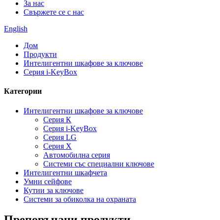
За нас
Свържете се с нас
English
Дом
Продукти
Интелигентни шкафове за ключове
Серия i-KeyBox
Категории
Интелигентни шкафове за ключове
Серия К
Серия i-KeyBox
Серия LG
Серия X
Автомобилна серия
Системи със специални ключове
Интелигентни шкафчета
Умни сейфове
Кутии за ключове
Системи за обиколка на охраната
Препоръчани продукти