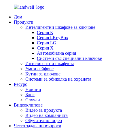
Дом
Продукти
Интелигентни шкафове за ключове
Серия К
Серия i-KeyBox
Серия LG
Серия X
Автомобилна серия
Системи със специални ключове
Интелигентни шкафчета
Умни сейфове
Кутии за ключове
Системи за обиколка на охраната
Ресурс
Новини
Блог
Случаи
Видеоклипове
Видео за продукта
Видео на компанията
Обучително видео
Често задавани въпроси