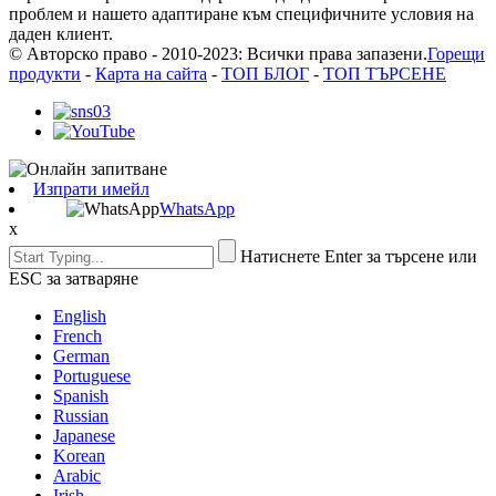
проблем и нашето адаптиране към специфичните условия на
даден клиент.
© Авторско право - 2010-2023: Всички права запазени.
Горещи
продукти
-
Карта на сайта
-
ТОП БЛОГ
-
ТОП ТЪРСЕНЕ
Изпрати имейл
WhatsApp
x
Натиснете Enter за търсене или
ESC за затваряне
English
French
German
Portuguese
Spanish
Russian
Japanese
Korean
Arabic
Irish