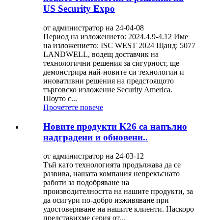
US Security Expo
от администратор на 24-04-08
Период на изложението: 2024.4.9-4.12 Име
на изложението: ISC WEST 2024 Щанд: 5077
LANDWELL, водещ доставчик на
технологични решения за сигурност, ще
демонстрира най-новите си технологии и
иновативни решения на предстоящото
търговско изложение Security America.
Шоуто с...
Прочетете повече
Новите продукти K26 са напълно
надградени и обновени..
от администратор на 24-03-12
Тъй като технологията продължава да се
развива, нашата компания непрекъснато
работи за подобряване на
производителността на нашите продукти, за
да осигури по-добро изживяване при
удостоверяване на нашите клиенти. Наскоро
представихме серия от...