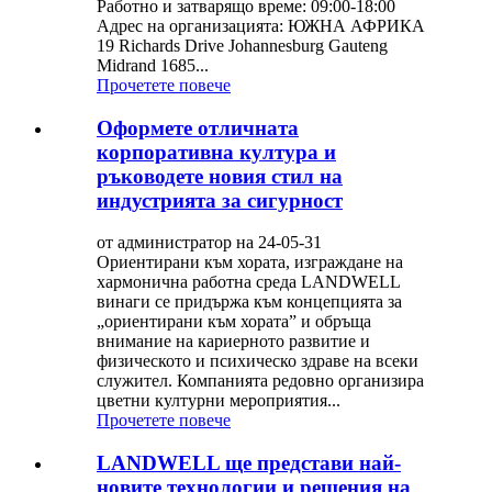
Работно и затварящо време: 09:00-18:00
Адрес на организацията: ЮЖНА АФРИКА
19 Richards Drive Johannesburg Gauteng
Midrand 1685...
Прочетете повече
Оформете отличната
корпоративна култура и
ръководете новия стил на
индустрията за сигурност
от администратор на 24-05-31
Ориентирани към хората, изграждане на
хармонична работна среда LANDWELL
винаги се придържа към концепцията за
„ориентирани към хората” и обръща
внимание на кариерното развитие и
физическото и психическо здраве на всеки
служител. Компанията редовно организира
цветни културни мероприятия...
Прочетете повече
LANDWELL ще представи най-
новите технологии и решения на