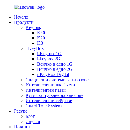
Начало
Продукти
Keylong
К26
К20
K8
i-KeyBox
i-Keybox 1G
i-keybox 2G
Всичко в едно 1G
Всичко в едно 2G
i-KeyBox Digital
Специални системи за ключове
Интелигентни шкафчета
Интелигентен пазач
Кутия за пускане на ключове
Интелигентни сейфове
Guard Tour Systems
Ресурс
Блог
Случаи
Новини