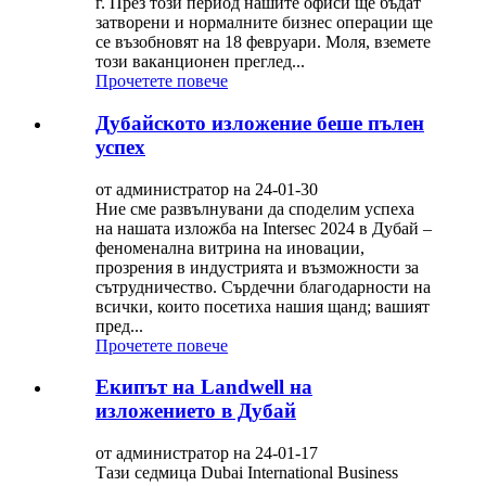
г. През този период нашите офиси ще бъдат
затворени и нормалните бизнес операции ще
се възобновят на 18 февруари. Моля, вземете
този ваканционен преглед...
Прочетете повече
Дубайското изложение беше пълен
успех
от администратор на 24-01-30
Ние сме развълнувани да споделим успеха
на нашата изложба на Intersec 2024 в Дубай –
феноменална витрина на иновации,
прозрения в индустрията и възможности за
сътрудничество. Сърдечни благодарности на
всички, които посетиха нашия щанд; вашият
пред...
Прочетете повече
Екипът на Landwell на
изложението в Дубай
от администратор на 24-01-17
Тази седмица Dubai International Business