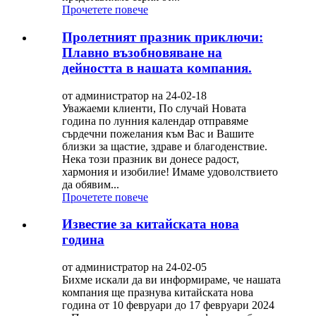
Прочетете повече
Пролетният празник приключи:
Плавно възобновяване на
дейността в нашата компания.
от администратор на 24-02-18
Уважаеми клиенти, По случай Новата
година по лунния календар отправяме
сърдечни пожелания към Вас и Вашите
близки за щастие, здраве и благоденствие.
Нека този празник ви донесе радост,
хармония и изобилие! Имаме удоволствието
да обявим...
Прочетете повече
Известие за китайската нова
година
от администратор на 24-02-05
Бихме искали да ви информираме, че нашата
компания ще празнува китайската нова
година от 10 февруари до 17 февруари 2024