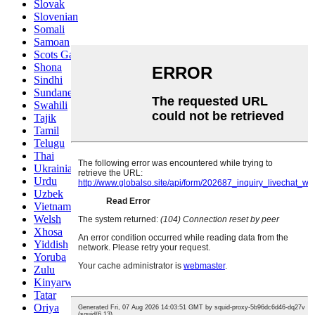
Slovak
Slovenian
Somali
Samoan
Scots Gaelic
Shona
Sindhi
Sundanese
Swahili
Tajik
Tamil
Telugu
Thai
Ukrainian
Urdu
Uzbek
Vietnamese
Welsh
Xhosa
Yiddish
Yoruba
Zulu
Kinyarwanda
Tatar
Oriya