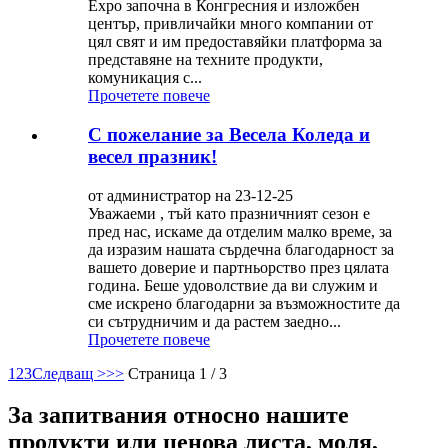
Expo започна в Конгресния и изложбен
център, привличайки много компании от
цял ​​свят и им предоставяйки платформа за
представяне на техните продукти,
комуникация с...
Прочетете повече
С пожелание за Весела Коледа и
весел празник!
от администратор на 23-12-25
Уважаеми , тъй като празничният сезон е
пред нас, искаме да отделим малко време, за
да изразим нашата сърдечна благодарност за
вашето доверие и партньорство през цялата
година. Беше удоволствие да ви служим и
сме искрено благодарни за възможностите да
си сътрудничим и да растем заедно...
Прочетете повече
1
2
3
Следващ >
>>
Страница 1 / 3
За запитвания относно нашите
продукти или ценова листа, моля,