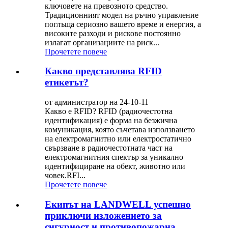
ключовете на превозното средство.
Традиционният модел на ръчно управление
поглъща сериозно вашето време и енергия, а
високите разходи и рискове постоянно
излагат организациите на риск...
Прочетете повече
Какво представлява RFID
етикетът?
от администратор на 24-10-11
Какво е RFID? RFID (радиочестотна
идентификация) е форма на безжична
комуникация, която съчетава използването
на електромагнитно или електростатично
свързване в радиочестотната част на
електромагнитния спектър за уникално
идентифициране на обект, животно или
човек.RFI...
Прочетете повече
Екипът на LANDWELL успешно
приключи изложението за
сигурност и противопожарна